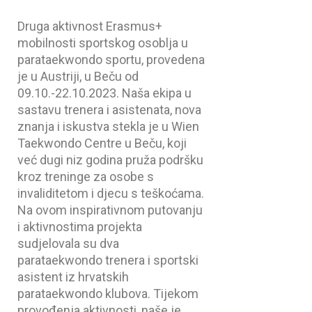
Druga aktivnost Erasmus+
mobilnosti sportskog osoblja u
parataekwondo sportu, provedena
je u Austriji, u Beču od
09.10.-22.10.2023. Naša ekipa u
sastavu trenera i asistenata, nova
znanja i iskustva stekla je u Wien
Taekwondo Centre u Beču, koji
već dugi niz godina pruža podršku
kroz treninge za osobe s
invaliditetom i djecu s teškoćama.
Na ovom inspirativnom putovanju
i aktivnostima projekta
sudjelovala su dva
parataekwondo trenera i sportski
asistent iz hrvatskih
parataekwondo klubova. Tijekom
provođenja aktivnosti, naše je