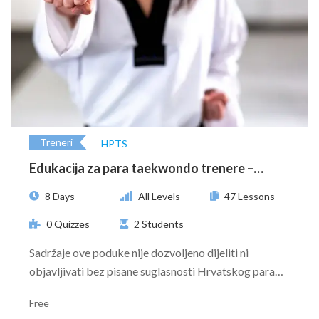
Treneri
HPTS
Edukacija za para taekwondo trenere –
webinar
8 Days
All Levels
47 Lessons
0 Quizzes
2 Students
Sadržaje ove poduke nije dozvoljeno dijeliti ni
objavljivati bez pisane suglasnosti Hrvatskog para
taekwondo saveza.……
Free