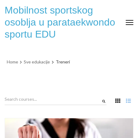
Skip
Mobilnost sportskog
to
content
osoblja u parataekwondo
(Press
sportu EDU
Enter)
Home
Sve edukacije
Treneri